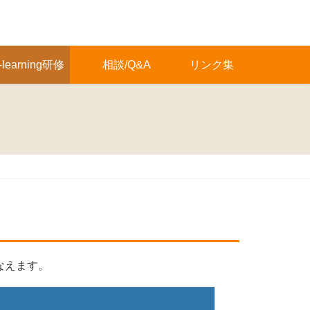
-learning研修
相談/Q&A
リンク集
なえます。