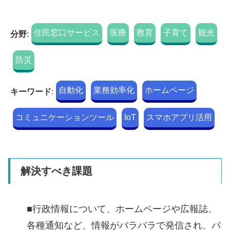
住民窓口サービス
医療
教育
子育て
観光
分野
:
防災
自動化
業務効率化
ホームページ
キーワード
:
コミュニケーションツール
IoT
スマホアプリ活用
解決すべき課題
■行政情報について、ホームページや広報誌、
各種通知など、情報がバラバラで発信され、パ