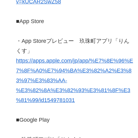
v=kUCAR2SwZ58
■App Store
・App Storeプレビュー 玖珠町アプリ「りん
くす」
https://apps.apple.com/jp/app/%E7%8E%96%E
7%8F%A0%E7%94%BA%E3%82%A2%E3%8
3%97%E3%83%AA-
%E3%82%8A%E3%82%93%E3%81%8F%E3
%81%99/id1549781031
■Google Play