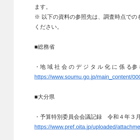
ます。
※ 以下の資料の参照先は、調査時点で
ください。
■総務省
・地 域 社 会 の デ ジ タ ル 化 に 係 る参
https://www.soumu.go.jp/main_content/00
■大分県
・予算特別委員会会議記録 令和４年３
https://www.pref.oita.jp/uploaded/attachm