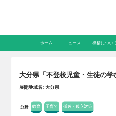
ホーム
ニュース
機構につい
大分県「不登校児童・生徒の学
展開地域名: 大分県
教育
子育て
孤独・孤立対策
分野
: