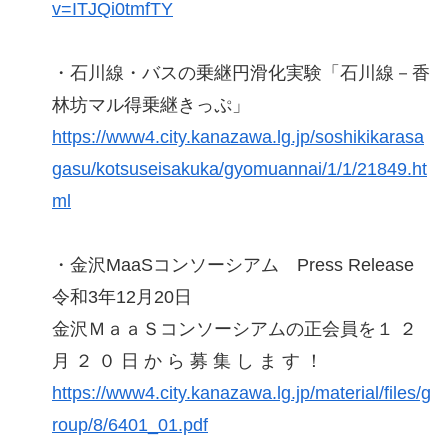
v=ITJQi0tmfTY
・石川線・バスの乗継円滑化実験「石川線－香
林坊マル得乗継きっぷ」
https://www4.city.kanazawa.lg.jp/soshikikarasa
gasu/kotsuseisakuka/gyomuannai/1/1/21849.ht
ml
・金沢MaaSコンソーシアム Press Release
令和3年12月20日
金沢ＭａａＳコンソーシアムの正会員を１ ２
月 ２ ０ 日 か ら 募 集 し ま す ！
https://www4.city.kanazawa.lg.jp/material/files/g
roup/8/6401_01.pdf