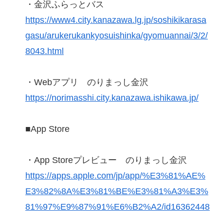
・金沢ふらっとバス
https://www4.city.kanazawa.lg.jp/soshikikarasa
gasu/arukerukankyosuishinka/gyomuannai/3/2/
8043.html
・Webアプリ のりまっし金沢
https://norimasshi.city.kanazawa.ishikawa.jp/
■App Store
・App Storeプレビュー のりまっし金沢
https://apps.apple.com/jp/app/%E3%81%AE%
E3%82%8A%E3%81%BE%E3%81%A3%E3%
81%97%E9%87%91%E6%B2%A2/id16362448