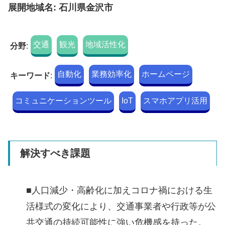
展開地域名: 石川県金沢市
交通
観光
地域活性化
分野
:
自動化
業務効率化
ホームページ
キーワード
:
コミュニケーションツール
IoT
スマホアプリ活用
解決すべき課題
■人口減少・高齢化に加えコロナ禍における生
活様式の変化により、交通事業者や行政等が公
共交通の持続可能性に強い危機感を持った。