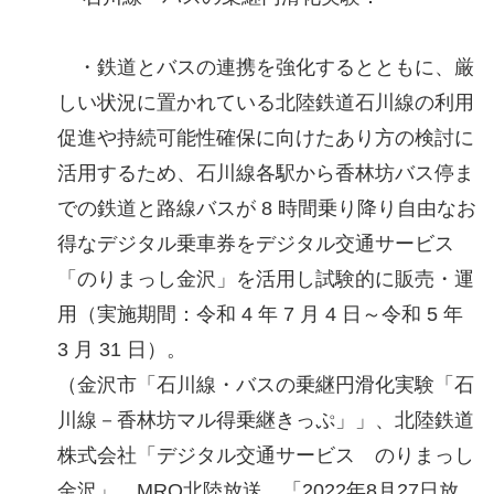
・鉄道とバスの連携を強化するとともに、厳
しい状況に置かれている北陸鉄道石川線の利用
促進や持続可能性確保に向けたあり方の検討に
活用するため、石川線各駅から香林坊バス停ま
での鉄道と路線バスが 8 時間乗り降り自由なお
得なデジタル乗車券をデジタル交通サービス
「のりまっし金沢」を活用し試験的に販売・運
用（実施期間：令和 4 年 7 月 4 日～令和 5 年
3 月 31 日）。
（金沢市「石川線・バスの乗継円滑化実験「石
川線－香林坊マル得乗継きっぷ」」、北陸鉄道
株式会社「デジタル交通サービス のりまっし
金沢」、MRO北陸放送 「2022年8月27日放