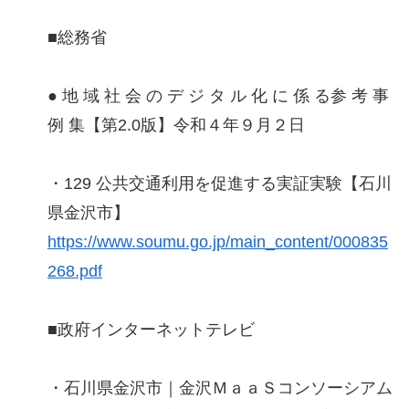
■総務省
● 地 域 社 会 の デ ジ タ ル 化 に 係 る参 考 事
例 集【第2.0版】令和４年９月２日
・129 公共交通利用を促進する実証実験【石川
県金沢市】
https://www.soumu.go.jp/main_content/000835
268.pdf
■政府インターネットテレビ
・石川県金沢市｜金沢ＭａａＳコンソーシアム