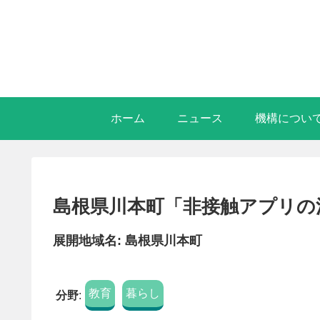
ホーム
ニュース
機構につい
島根県川本町「非接触アプリの
展開地域名: 島根県川本町
教育
暮らし
分野
: