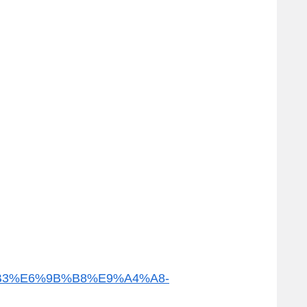
B%B3%E6%9B%B8%E9%A4%A8-