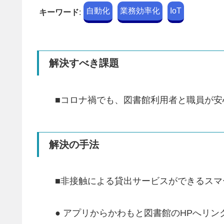
自動化
業務効率化
IoT
キーワード
:
解決すべき課題
■コロナ禍でも、図書館利用者と職員が
解決の手法
■非接触による貸出サービスができるス
● アプリからかわもと図書館のHPへリ