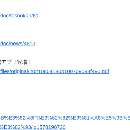
/doc/toshokan/61
p/doc/news/4819
館アプリ登場！
/files/original/202108041804109709093f490.pdf
%E3%81%8B%E3%82%8F%E3%82%82%E3%81%A8%E5%9
3%82%93/id1578198720