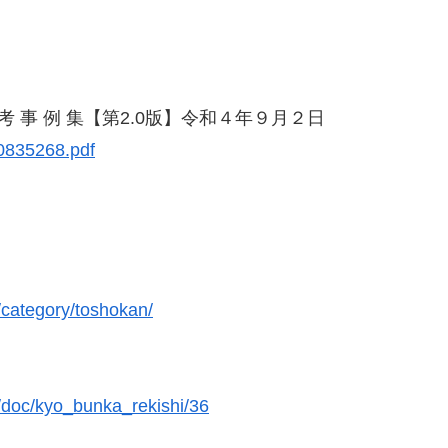
る参 考 事 例 集【第2.0版】令和４年９月２日
0835268.pdf
/category/toshokan/
/doc/kyo_bunka_rekishi/36