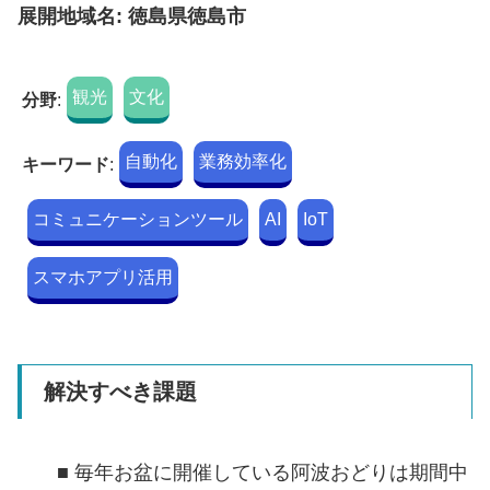
展開地域名: 徳島県徳島市
観光
文化
分野
:
自動化
業務効率化
キーワード
:
コミュニケーションツール
AI
IoT
スマホアプリ活用
解決すべき課題
■ 毎年お盆に開催している阿波おどりは期間中