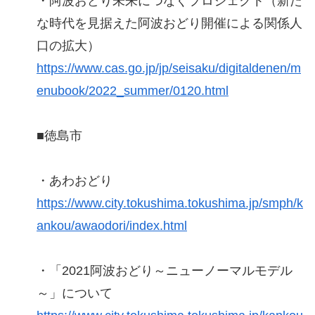
・阿波おどり未来につなぐプロジェクト（新た
な時代を見据えた阿波おどり開催による関係人
口の拡大）
https://www.cas.go.jp/jp/seisaku/digitaldenen/m
enubook/2022_summer/0120.html
■徳島市
・あわおどり
https://www.city.tokushima.tokushima.jp/smph/k
ankou/awaodori/index.html
・「2021阿波おどり～ニューノーマルモデル
～」について