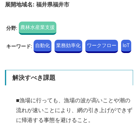
展開地域名: 福井県福井市
農林水産業支援
分野
:
自動化
業務効率化
ワークフロー
IoT
キーワード
:
解決すべき課題
■漁場に行っても、漁場の波が高いことや潮の
流れが速いことにより、網の引き上げができず
に帰港する事態を避けること。