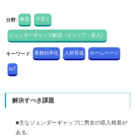
教育
子育て
分野
:
ジェンダーギャップ解消（キャリア・収入）
業務効率化
人材育成
ホームページ
キーワード
:
IoT
解決すべき課題
■主なジェンダーギャップに男女の収入格差が
ある。