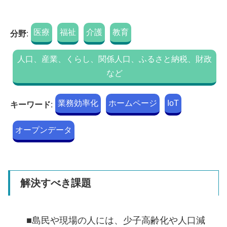
医療
福祉
介護
教育
分野
:
人口、産業、くらし、関係人口、ふるさと納税、財政
など
業務効率化
ホームページ
IoT
キーワード
:
オープンデータ
解決すべき課題
■島民や現場の人には、少子高齢化や人口減