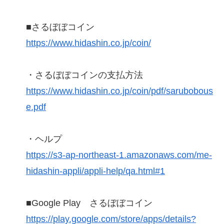
■さるぼぼコイン
https://www.hidashin.co.jp/coin/
・さるぼぼコインの支払方法
https://www.hidashin.co.jp/coin/pdf/sarubobous
e.pdf
・ヘルプ
https://s3-ap-northeast-1.amazonaws.com/me-
hidashin-appli/appli-help/qa.html#1
■Google Play さるぼぼコイン
https://play.google.com/store/apps/details?