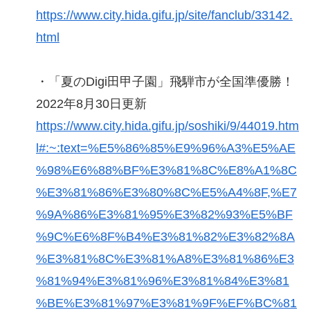
https://www.city.hida.gifu.jp/site/fanclub/33142.
html
・「夏のDigi田甲子園」飛騨市が全国準優勝！
2022年8月30日更新
https://www.city.hida.gifu.jp/soshiki/9/44019.htm
l#:~:text=%E5%86%85%E9%96%A3%E5%AE
%98%E6%88%BF%E3%81%8C%E8%A1%8C
%E3%81%86%E3%80%8C%E5%A4%8F,%E7
%9A%86%E3%81%95%E3%82%93%E5%BF
%9C%E6%8F%B4%E3%81%82%E3%82%8A
%E3%81%8C%E3%81%A8%E3%81%86%E3
%81%94%E3%81%96%E3%81%84%E3%81
%BE%E3%81%97%E3%81%9F%EF%BC%81