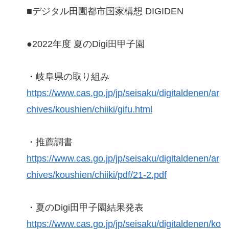
■デジタル田園都市国家構想 DIGIDEN
●2022年度 夏のDigi田甲子園
・岐阜県の取り組み
https://www.cas.go.jp/jp/seisaku/digitaldenen/ar
chives/koushien/chiiki/gifu.html
・推薦調書
https://www.cas.go.jp/jp/seisaku/digitaldenen/ar
chives/koushien/chiiki/pdf/21-2.pdf
・夏のDigi田甲子園結果発表
https://www.cas.go.jp/jp/seisaku/digitaldenen/ko