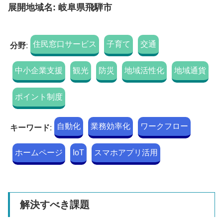
展開地域名: 岐阜県飛騨市
住民窓口サービス
子育て
交通
分野
:
中小企業支援
観光
防災
地域活性化
地域通貨
ポイント制度
自動化
業務効率化
ワークフロー
キーワード
:
ホームページ
IoT
スマホアプリ活用
解決すべき課題