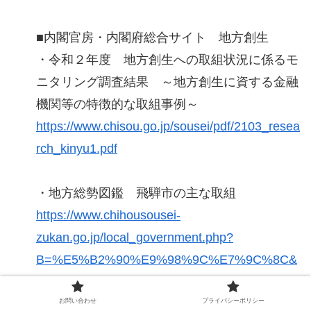
■内閣官房・内閣府総合サイト 地方創生
・令和２年度 地方創生への取組状況に係るモ
ニタリング調査結果 ～地方創生に資する金融
機関等の特徴的な取組事例～
https://www.chisou.go.jp/sousei/pdf/2103_resea
rch_kinyu1.pdf
・地方総勢図鑑 飛騨市の主な取組
https://www.chihousousei-
zukan.go.jp/local_government.php?
B=%E5%B2%90%E9%98%9C%E7%9C%8C&
C=%E9%A3%9B%E9%A8%A8%E5%B8%82&
G=%E9%A3%9B%E9%A8%A8%E5%B8%82
お問い合わせ
プライバシーポリシー