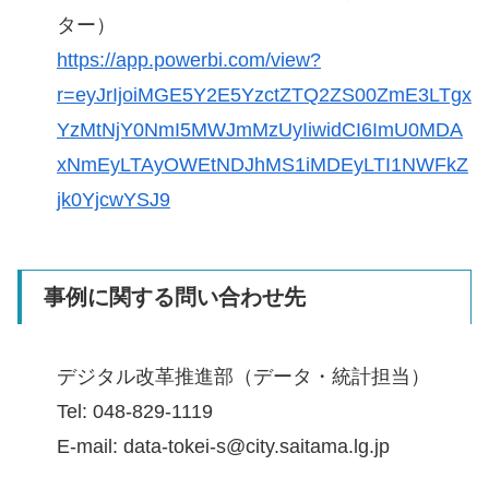
ター）
https://app.powerbi.com/view?
r=eyJrIjoiMGE5Y2E5YzctZTQ2ZS00ZmE3LTgx
YzMtNjY0NmI5MWJmMzUyIiwidCI6ImU0MDA
xNmEyLTAyOWEtNDJhMS1iMDEyLTI1NWFkZ
jk0YjcwYSJ9
事例に関する問い合わせ先
デジタル改革推進部（データ・統計担当）
Tel: 048-829-1119
E-mail: data-tokei-s@city.saitama.lg.jp