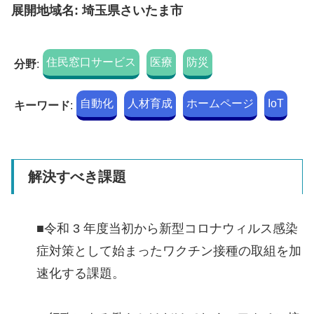
展開地域名: 埼玉県さいたま市
住民窓口サービス
医療
防災
分野
:
自動化
人材育成
ホームページ
IoT
キーワード
:
解決すべき課題
■令和 3 年度当初から新型コロナウィルス感染
症対策として始まったワクチン接種の取組を加
速化する課題。