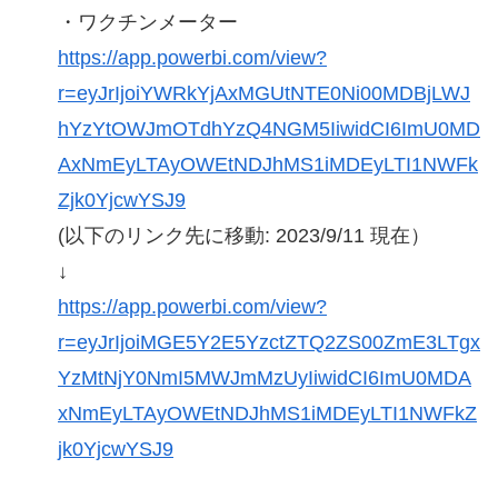
・ワクチンメーター
https://app.powerbi.com/view?
r=eyJrIjoiYWRkYjAxMGUtNTE0Ni00MDBjLWJ
hYzYtOWJmOTdhYzQ4NGM5IiwidCI6ImU0MD
AxNmEyLTAyOWEtNDJhMS1iMDEyLTI1NWFk
Zjk0YjcwYSJ9
(以下のリンク先に移動: 2023/9/11 現在）
↓
https://app.powerbi.com/view?
r=eyJrIjoiMGE5Y2E5YzctZTQ2ZS00ZmE3LTgx
YzMtNjY0NmI5MWJmMzUyIiwidCI6ImU0MDA
xNmEyLTAyOWEtNDJhMS1iMDEyLTI1NWFkZ
jk0YjcwYSJ9