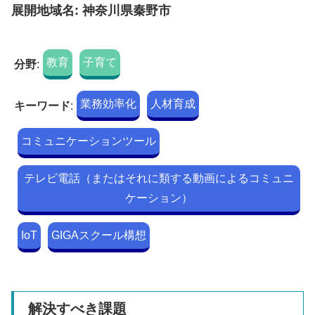
展開地域名: 神奈川県秦野市
教育
子育て
分野
:
業務効率化
人材育成
キーワード
:
コミュニケーションツール
テレビ電話（またはそれに類する動画によるコミュニ
ケーション）
IoT
GIGAスクール構想
解決すべき課題