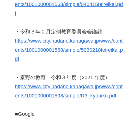
ents/1001000001568/simple/040415teireikai.pd
f
・令和３年２月定例教育委員会会議録
https://www.city.hadano.kanagawa.jp/www/cont
ents/1001000001568/simple/5030218teireikai.p
df
・秦野の教育 令和３年度（2021 年度）
https://www.city.hadano.kanagawa.jp/www/cont
ents/1001000001598/simple/R3_kyouiku.pdf
■Google