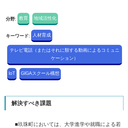
教育
地域活性化
分野
:
人材育成
キーワード
:
テレビ電話（またはそれに類する動画によるコミュニ
ケーション）
IoT
GIGAスクール構想
解決すべき課題
■玖珠町においては、大学進学や就職による若