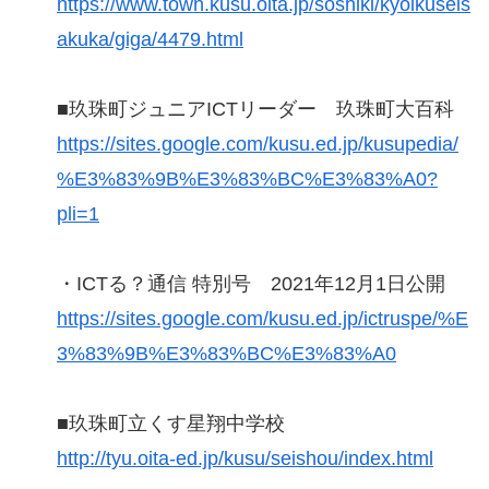
https://www.town.kusu.oita.jp/soshiki/kyoikuseis
akuka/giga/4479.html
■玖珠町ジュニアICTリーダー 玖珠町大百科
https://sites.google.com/kusu.ed.jp/kusupedia/
%E3%83%9B%E3%83%BC%E3%83%A0?
pli=1
・ICTる？通信 特別号 2021年12月1日公開
https://sites.google.com/kusu.ed.jp/ictruspe/%E
3%83%9B%E3%83%BC%E3%83%A0
■玖珠町立くす星翔中学校
http://tyu.oita-ed.jp/kusu/seishou/index.html