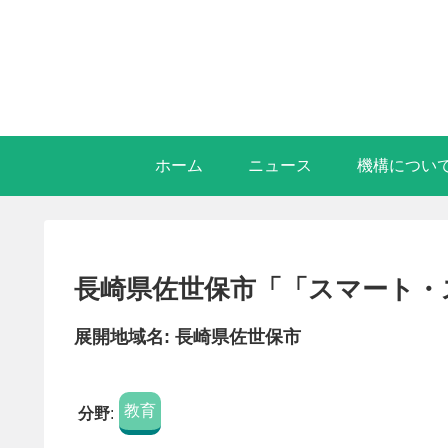
ホーム
ニュース
機構につい
長崎県佐世保市「「スマート・スク
展開地域名: 長崎県佐世保市
教育
分野
: