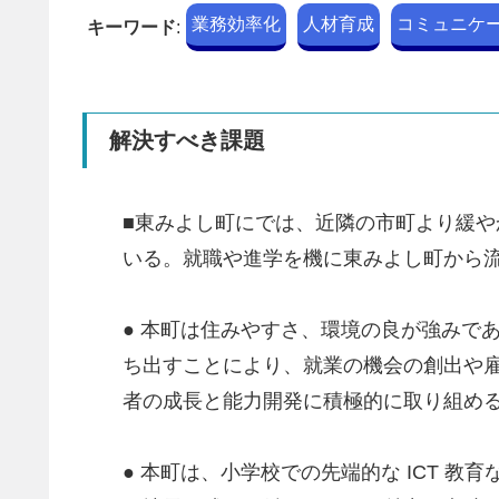
業務効率化
人材育成
コミュニケ
キーワード
:
解決すべき課題
■東みよし町にでは、近隣の市町より緩
いる。就職や進学を機に東みよし町から
● 本町は住みやすさ、環境の良が強みで
ち出すことにより、就業の機会の創出や
者の成長と能力開発に積極的に取り組め
● 本町は、小学校での先端的な ICT