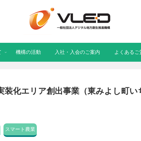
て
機構の活動
入社・入会のご案内
よくあるご
y5.0実装化エリア創出事業（東みよし町
スマート農業