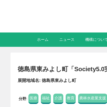
ホーム
ニュース
機構につい
徳島県東みよし町「Societ
展開地域名: 徳島県東みよし町
医療
福祉
介護
教育
農林水産業支援
分野
: