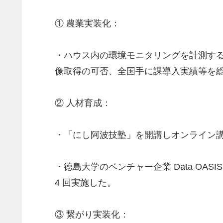
① 農業実装化：
・ハウス内の環境モニタリングを計測す
像取得の可否、全国手に課導入実績等を
② 人材育成：
・「にし阿波技塾」を開講しオンライン講
・徳島大学のベンチャー企業 Data OA
4 回実施した。
③ 繋がり実装化：