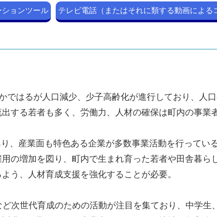
ーションツール
テレビ電話（またはそれに類する動画による
やかではるが人口減少、少子高齢化が進行しており、人
流出する若者も多く、労働力、人材の確保は町内の事業
あり、産業面も特色ある企業が多数事業活動を行ってい
雇用の増加を図り、町内で生まれ育った若者や田舎暮ら
るよう、人材育成支援を強化することが必要。
 教育など次世代育成のための活動が注目を集ており、中学