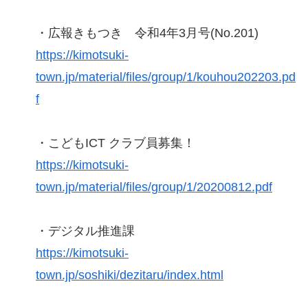
・広報きもつき 令和4年3月号(No.201)
https://kimotsuki-
town.jp/material/files/group/1/kouhou202203.pd
f
・こどもICT クラブ員募集！
https://kimotsuki-
town.jp/material/files/group/1/20200812.pdf
・デジタル推進課
https://kimotsuki-
town.jp/soshiki/dezitaru/index.html