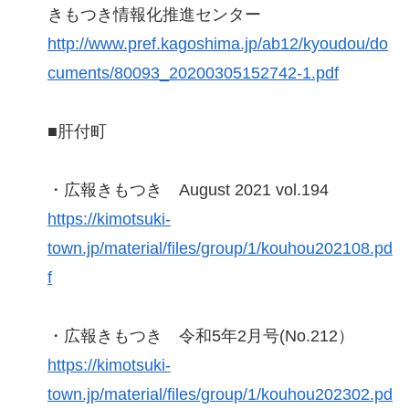
きもつき情報化推進センター
http://www.pref.kagoshima.jp/ab12/kyoudou/do
cuments/80093_20200305152742-1.pdf
■肝付町
・広報きもつき August 2021 vol.194
https://kimotsuki-
town.jp/material/files/group/1/kouhou202108.pd
f
・広報きもつき 令和5年2月号(No.212）
https://kimotsuki-
town.jp/material/files/group/1/kouhou202302.pd