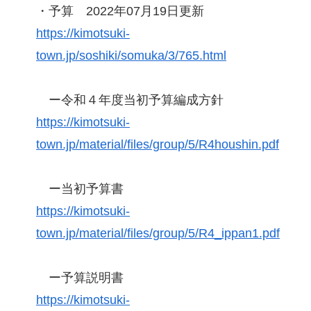
・予算 2022年07月19日更新
https://kimotsuki-
town.jp/soshiki/somuka/3/765.html
ー令和４年度当初予算編成方針
https://kimotsuki-
town.jp/material/files/group/5/R4houshin.pdf
ー当初予算書
https://kimotsuki-
town.jp/material/files/group/5/R4_ippan1.pdf
ー予算説明書
https://kimotsuki-