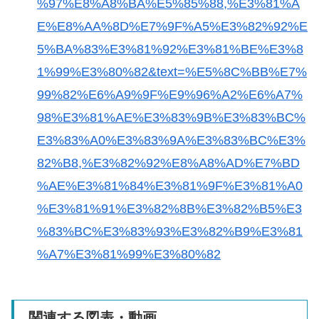
%97%E8%A8%BA%E5%85%88,%E3%81%A
E%E8%AA%8D%E7%9F%A5%E3%82%92%E
5%BA%83%E3%81%92%E3%81%BE%E3%8
1%99%E3%80%82&text=%E5%8C%BB%E7%
99%82%E6%A9%9F%E9%96%A2%E6%A7%
98%E3%81%AE%E3%83%9B%E3%83%BC%
E3%83%A0%E3%83%9A%E3%83%BC%E3%
82%B8,%E3%82%92%E8%A8%AD%E7%BD
%AE%E3%81%84%E3%81%9F%E3%81%A0
%E3%81%91%E3%82%8B%E3%82%B5%E3
%83%BC%E3%83%93%E3%82%B9%E3%81
%A7%E3%81%99%E3%80%82
関連する図表・動画