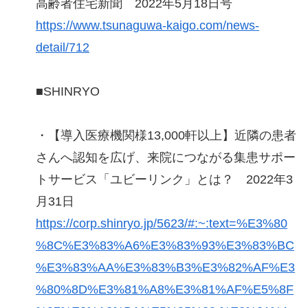
高齢者住宅新聞 2022年5月18日号
https://www.tsunaguwa-kaigo.com/news-
detail/712
■SHINRYO
・【導入医療機関様13,000軒以上】近隣の患者
さんへ認知を広げ、来院につながる集患サポー
トサービス「ユビーリンク」とは？ 2022年3
月31日
https://corp.shinryo.jp/5623/#:~:text=%E3%80
%8C%E3%83%A6%E3%83%93%E3%83%BC
%E3%83%AA%E3%83%B3%E3%82%AF%E3
%80%8D%E3%81%A8%E3%81%AF%E5%8F