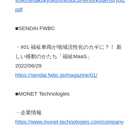
shiki/sesakukyoku/link/documents/kouensiryou.
pdf
■SENDAI FWBC
・#01 福祉車両が地域活性化のカギに？！ 新
しい移動のかたち「福祉MaaS」
2022/06/29
https://sendai.fwbc.jp/magazine/01/
■MONET Technologies
・企業情報
https://www.monet-technologies.com/company