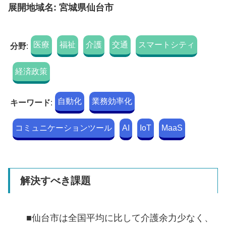
展開地域名: 宮城県仙台市
医療
福祉
介護
交通
スマートシティ
分野
:
経済政策
自動化
業務効率化
キーワード
:
コミュニケーションツール
AI
IoT
MaaS
解決すべき課題
■仙台市は全国平均に比して介護余力少なく、