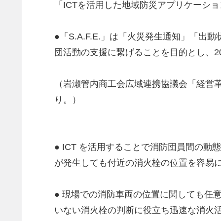
「ICTを活用した地域防災アプリケーシ
●「S.A.F.E.」は「火災発生通知」
団活動の支援に繋げることを目的とし、20
（岩瀬管内商工会広域連携協議会「経営
り。）
● ICT を活用することで消防団員間
が発生しても付近の消火栓の位置を容易
● 現場での消防車両の位置に関しても任
いない消火栓の判断に役立ち迅速な消火