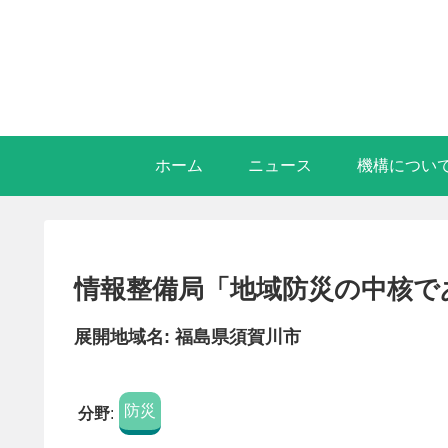
ホーム
ニュース
機構につい
情報整備局「地域防災の中核で
展開地域名: 福島県須賀川市
防災
分野
: