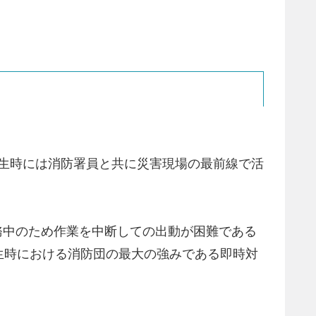
害発生時には消防署員と共に災害現場の最前線で活
務中のため作業を中断しての出動が困難である
生時における消防団の最大の強みである即時対