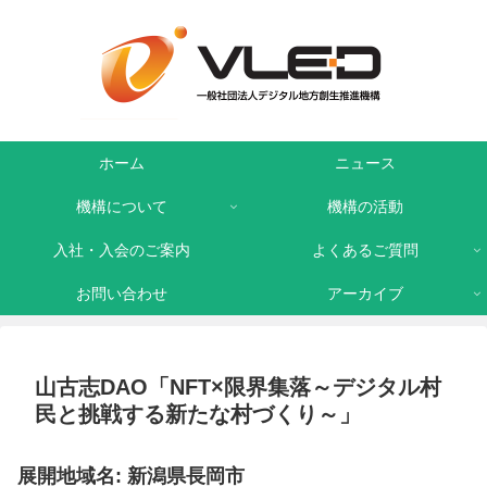
ホーム
ニュース
機構について
機構の活動
入社・入会のご案内
よくあるご質問
お問い合わせ
アーカイブ
山古志DAO「NFT×限界集落～デジタル村
民と挑戦する新たな村づくり～」
展開地域名: 新潟県長岡市