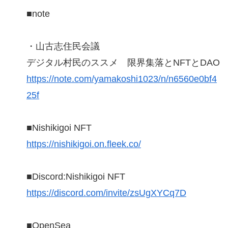
■note
・山古志住民会議
デジタル村民のススメ 限界集落とNFTとDAO
https://note.com/yamakoshi1023/n/n6560e0bf4
25f
■Nishikigoi NFT
https://nishikigoi.on.fleek.co/
■Discord:Nishikigoi NFT
https://discord.com/invite/zsUgXYCq7D
■OpenSea