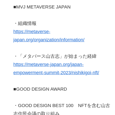
■MVJ METAVERSE JAPAN
・組織情報
https://metaverse-
japan.org/organization/information/
・「メタバース山古志」が始まった経緯
https://metaverse-japan.org/japan-
empowerment-summit-2023/nishikigoi-nft/
■GOOD DESIGN AWARD
・GOOD DESIGN BEST 100 NFTを含む山古
志住民会議の取り組み