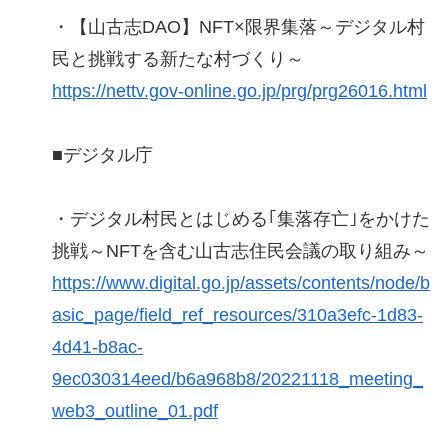
・【山古志DAO】NFT×限界集落～デジタル村
民と挑戦する新たな村づくり～
https://nettv.gov-online.go.jp/prg/prg26016.html
■デジタル庁
・デジタル村民とはじめる｢集落存亡｣をかけた
挑戦～NFTを含む山古志住民会議の取り組み～
https://www.digital.go.jp/assets/contents/node/b
asic_page/field_ref_resources/310a3efc-1d83-
4d41-b8ac-
9ec030314eed/b6a968b8/20221118_meeting_
web3_outline_01.pdf