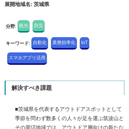
展開地域名: 茨城県
観光
防災
分野
:
自動化
業務効率化
IoT
キーワード
:
スマホアプリ活用
解決すべき課題
■茨城県を代表するアウトドアスポットとして
季節を問わず数多くの人々が足を運ぶ筑波山と
その周辺地域では、アウトドア層向けの新たな