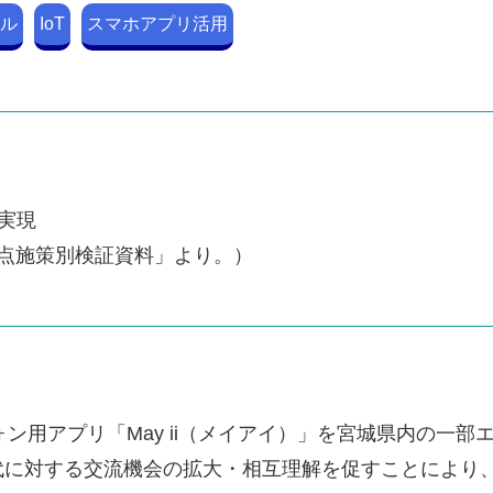
ル
IoT
スマホアプリ活用
実現
重点施策別検証資料」より。）
ォン用アプリ「May ii（メイアイ）」を宮城県内の一
代に対する交流機会の拡大・相互理解を促すことにより