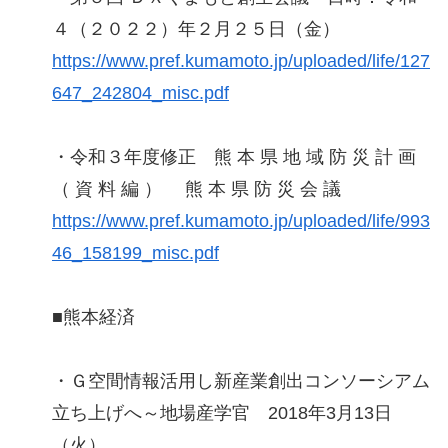
４（２０２２）年２月２５日（金）
https://www.pref.kumamoto.jp/uploaded/life/127
647_242804_misc.pdf
・令和３年度修正 熊 本 県 地 域 防 災 計 画
（ 資 料 編 ） 熊 本 県 防 災 会 議
https://www.pref.kumamoto.jp/uploaded/life/993
46_158199_misc.pdf
■熊本経済
・Ｇ空間情報活用し新産業創出コンソーシアム
立ち上げへ～地場産学官 2018年3月13日
（火）