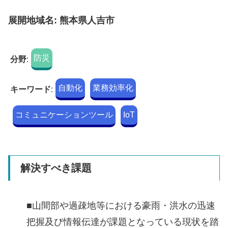
展開地域名: 熊本県人吉市
防災
分野
:
自動化
業務効率化
キーワード
:
コミュニケーションツール
IoT
解決すべき課題
■山間部や過疎地等における豪雨・洪水の迅速
把握及び情報伝達が課題となっている現状を踏