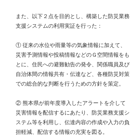
また、以下２点を⽬的とし、構築した防災業務
⽀援システムの利⽤実証を⾏った：
① 従来の⽔位や⾬量等の気象情報に加えて、
災害予測情報や投稿情報などのＧ空間情報をも
とに、住⺠への避難勧告の発令、関係職員及び
⾃治体間の情報共有・伝達など、各種防災対策
での総合的な判断を⾏うための⽅針を策定。
② 熊本県が前年度導⼊したアラートを介して
災害情報を配信するにあたり、防災業務⽀援シ
ステム等を利⽤し、伝達内容の作成や⼊⼒の負
担軽減、配信する情報の充実を図る。