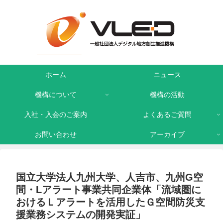
ホーム
ニュース
機構について
機構の活動
入社・入会のご案内
よくあるご質問
お問い合わせ
アーカイブ
国立大学法人九州大学、人吉市、九州G空
間・Lアラート事業共同企業体「流域圏に
おけるＬアラートを活⽤したＧ空間防災⽀
援業務システムの開発実証」