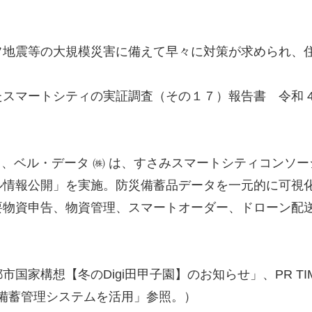
フ地震等の大規模災害に備えて早々に対策が求められ、
マートシティの実証調査（その１７）報告書 令和 4 
て、ベル・データ ㈱ は、すさみスマートシティコンソー
ル情報公開」を実施。防災備蓄品データを一元的に可視
、必要物資申告、物資管理、スマートオーダー、ドローン
国家構想【冬のDigi田甲子園】のお知らせ」、PR T
の備蓄管理システムを活用」参照。）