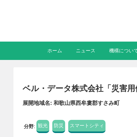
ホーム
ニュース
機構につい
ベル・データ株式会社「災害用
展開地域名: 和歌山県西牟婁郡すさみ町
観光
防災
スマートシティ
分野
: