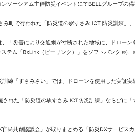
進コンソーシアム主催防災イベントにてBELLグループの備
歌山県すさみ町で行われた「防災道の駅すさみ ICT 防災訓
」では、「災害により交通網が寸断された地域に、ドロー
テム「BxLink（ビーリンク）」をソフトバンク ㈱、㈱
災訓練「すさみさい」では、ドローンを使用した実証実
で実施された「防災道の駅すさみ ICT防災訓練」ならびに
「防災DX官民共創協議会」が取りまとめる「防災DXサービ