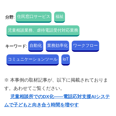
住民窓口サービス
福祉
分野
:
児童相談業務、虐待電話受付対応業務
自動化
業務効率化
ワークフロー
キーワード
:
コミュニケーションツール
IoT
※ 本事例の取材記事が、以下に掲載されておりま
す。あわせてご覧ください。
児童相談所でのDX化――電話応対支援AIシステ
ムで子どもと向き合う時間を増やす