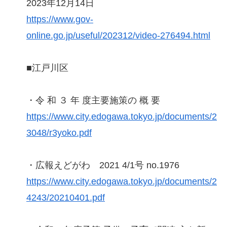
2023年12月14日
https://www.gov-
online.go.jp/useful/202312/video-276494.html
■江戸川区
・令 和 ３ 年 度主要施策の 概 要
https://www.city.edogawa.tokyo.jp/documents/2
3048/r3yoko.pdf
・広報えどがわ 2021 4/1号 no.1976
https://www.city.edogawa.tokyo.jp/documents/2
4243/20210401.pdf