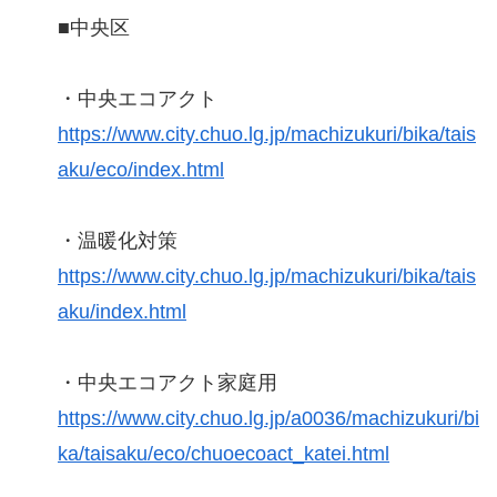
■中央区
・中央エコアクト
https://www.city.chuo.lg.jp/machizukuri/bika/tais
aku/eco/index.html
・温暖化対策
https://www.city.chuo.lg.jp/machizukuri/bika/tais
aku/index.html
・中央エコアクト家庭用
https://www.city.chuo.lg.jp/a0036/machizukuri/bi
ka/taisaku/eco/chuoecoact_katei.html