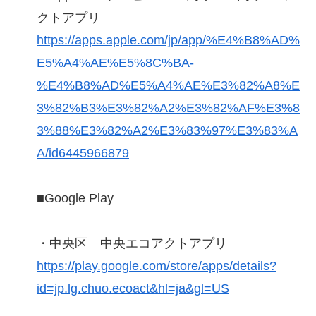
クトアプリ
https://apps.apple.com/jp/app/%E4%B8%AD%
E5%A4%AE%E5%8C%BA-
%E4%B8%AD%E5%A4%AE%E3%82%A8%E
3%82%B3%E3%82%A2%E3%82%AF%E3%8
3%88%E3%82%A2%E3%83%97%E3%83%A
A/id6445966879
■Google Play
・中央区 中央エコアクトアプリ
https://play.google.com/store/apps/details?
id=jp.lg.chuo.ecoact&hl=ja&gl=US