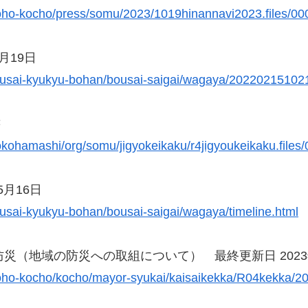
o/koho-kocho/press/somu/2023/1019hinannavi2023.files/
月19日
/bousai-kyukyu-bohan/bousai-saigai/wagaya/2022021510
書
/yokohamashi/org/somu/jigyokeikaku/r4jigyoukeikaku.file
月16日
ousai-kyukyu-bohan/bousai-saigai/wagaya/timeline.html
災（地域の防災への取組について） 最終更新日 2023
o/koho-kocho/kocho/mayor-syukai/kaisaikekka/R04kekka/2