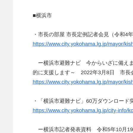
■横浜市
・市長の部屋 市長定例記者会見（令和4年3
https://www.city.yokohama.lg.jp/mayor/ki
ー横浜市避難ナビ 今からいざに備えま
的に支援します～ 2022年3月8日 市
https://www.city.yokohama.lg.jp/mayor/ki
・「横浜市避難ナビ」60万ダウンロード突破
https://www.city.yokohama.lg.jp/city-inf
ー横浜市記者発表資料 令和5年10月1