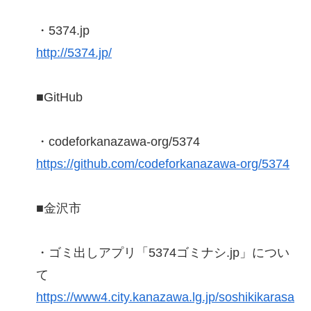
・5374.jp
http://5374.jp/
■GitHub
・codeforkanazawa-org/5374
https://github.com/codeforkanazawa-org/5374
■金沢市
・ゴミ出しアプリ「5374ゴミナシ.jp」につい
て
https://www4.city.kanazawa.lg.jp/soshikikarasa