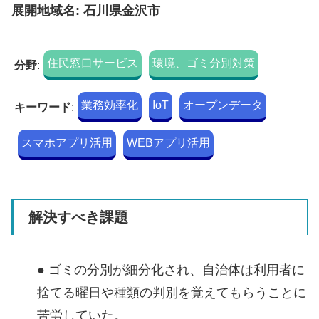
展開地域名: 石川県金沢市
住民窓口サービス
環境、ゴミ分別対策
分野
:
業務効率化
IoT
オープンデータ
キーワード
:
スマホアプリ活用
WEBアプリ活用
解決すべき課題
● ゴミの分別が細分化され、自治体は利用者に
捨てる曜日や種類の判別を覚えてもらうことに
苦労していた。