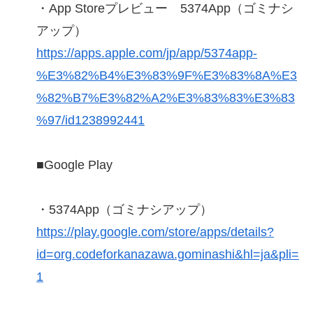
・App Storeプレビュー 5374App（ゴミナシ
アップ）
https://apps.apple.com/jp/app/5374app-
%E3%82%B4%E3%83%9F%E3%83%8A%E3
%82%B7%E3%82%A2%E3%83%83%E3%83
%97/id1238992441
■Google Play
・5374App（ゴミナシアップ）
https://play.google.com/store/apps/details?
id=org.codeforkanazawa.gominashi&hl=ja&pli=
1