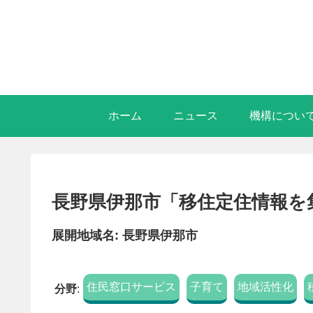
ホーム
ニュース
機構につい
長野県伊那市「移住定住情報を
展開地域名: 長野県伊那市
住民窓口サービス
子育て
地域活性化
分野
: