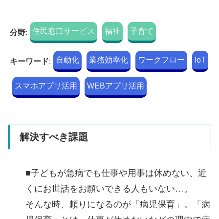
住民窓口サービス
福祉
子育て
分野
:
自動化
業務効率化
ワークフロー
IoT
キーワード
:
スマホアプリ活用
WEBアプリ活用
解決すべき課題
■子どもが急病でも仕事や用事は休めない、近
くにお世話をお願いできる人もいない…。
そんな時、頼りになるのが「病児保育」。「病