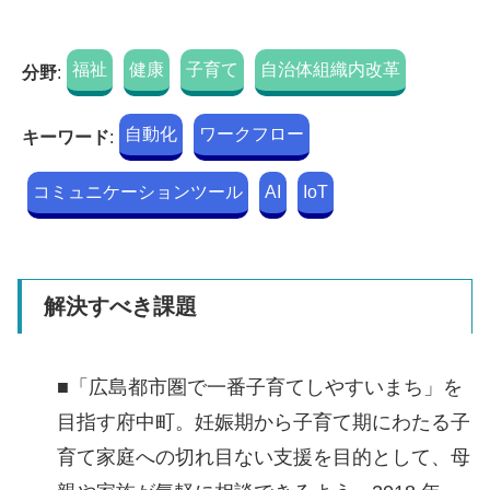
福祉
健康
子育て
自治体組織内改革
分野
:
自動化
ワークフロー
キーワード
:
コミュニケーションツール
AI
IoT
解決すべき課題
■「広島都市圏で一番子育てしやすいまち」を
目指す府中町。妊娠期から子育て期にわたる子
育て家庭への切れ目ない支援を目的として、母