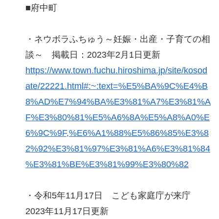
■府中町
・ネウボラふちゅう～妊娠・出産・子育ての相
談～ 掲載日：2023年2月1日更新
https://www.town.fuchu.hiroshima.jp/site/kosod
ate/22221.html#:~:text=%E5%BA%9C%E4%B
8%AD%E7%94%BA%E3%81%A7%E3%81%A
F%E3%80%81%E5%A6%8A%E5%A8%A0%E
6%9C%9F,%E6%A1%88%E5%86%85%E3%8
2%92%E3%81%97%E3%81%A6%E3%81%84
%E3%81%BE%E3%81%99%E3%80%82
・令和5年11月17日 こども家庭庁が来庁
2023年11月17日更新