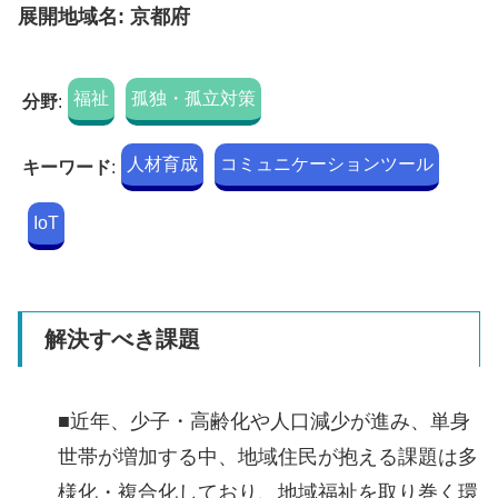
展開地域名: 京都府
福祉
孤独・孤立対策
分野
:
人材育成
コミュニケーションツール
キーワード
:
IoT
解決すべき課題
■近年、少子・高齢化や人口減少が進み、単身
世帯が増加する中、地域住民が抱える課題は多
様化・複合化しており、地域福祉を取り巻く環