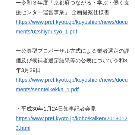
ー令和３年度「京都府つながる・学ぶ・働く支
援センター運営事業」 企画提案仕様書
https://www.pref.kyoto.jp/koyoshien/news/docu
ments/02shiyousyo_1.pdf
ー公募型プロポーザル方式による業者選定の評
価及び候補者選定結果等の公表について令和3
年3月29日
https://www.pref.kyoto.jp/koyoshien/news/docu
ments/sennteikekka_1.pdf
・平成30年1月24日知事記者会見
https://www.pref.kyoto.jp/koho/kaiken/2018012
3.html