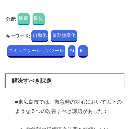
医療
防災
分野
:
自動化
業務効率化
キーワード
:
コミュニケーションツール
AI
IoT
解決すべき課題
■東広島市では、救急時の対応において以下の
ような５つの改善すべき課題があった：