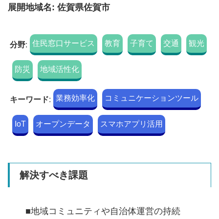
展開地域名: 佐賀県佐賀市
住民窓口サービス
教育
子育て
交通
観光
分野
:
防災
地域活性化
業務効率化
コミュニケーションツール
キーワード
:
IoT
オープンデータ
スマホアプリ活用
解決すべき課題
■地域コミュニティや自治体運営の持続