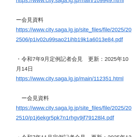
https://www.city.saga.lg.jp/main/109949.html
ー会見資料
https://www.city.saga.lg.jp/site_files/file/2025/20
2506/p1iv02u99sao21ihb19k1a6013e84.pdf
・令和7年9月定例記者会見 更新：2025年10
月14日
https://www.city.saga.lg.jp/main/112351.html
ー会見資料
https://www.city.saga.lg.jp/site_files/file/2025/20
2510/p1j6ekgr5pk7n1rhgv9jf79128l4.pdf