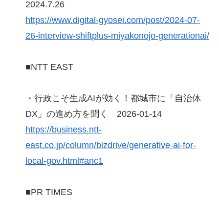
2024.7.26
https://www.digital-gyosei.com/post/2024-07-
26-interview-shiftplus-miyakonojo-generationai/
■NTT EAST
・行政こそ生成AIが効く！都城市に「自治体
DX」の進め方を聞く 2026-01-14
https://business.ntt-
east.co.jp/column/bizdrive/generative-ai-for-
local-gov.html#anc1
■PR TIMES