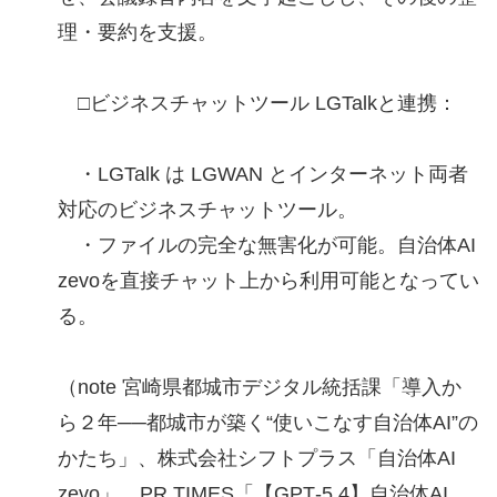
理・要約を支援。
□ビジネスチャットツール LGTalkと連携：
・LGTalk は LGWAN とインターネット両者
対応のビジネスチャットツール。
・ファイルの完全な無害化が可能。自治体AI
zevoを直接チャット上から利用可能となってい
る。
（note 宮崎県都城市デジタル統括課「導入か
ら２年──都城市が築く“使いこなす自治体AI”の
かたち」、株式会社シフトプラス「自治体AI
zevo」、PR TIMES「【GPT‑5.4】自治体AI