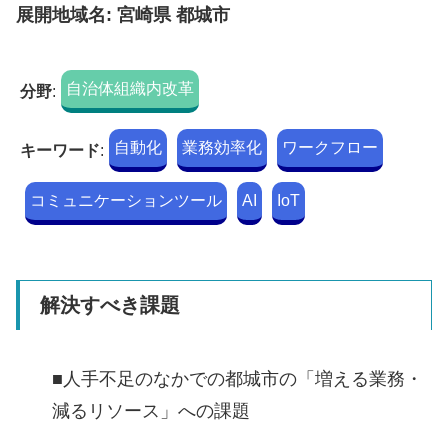
展開地域名: 宮崎県 都城市
自治体組織内改革
分野
:
自動化
業務効率化
ワークフロー
キーワード
:
コミュニケーションツール
AI
IoT
解決すべき課題
■人手不足のなかでの都城市の「増える業務・
減るリソース」への課題