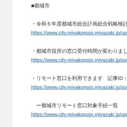
■都城市
・令和６年度都城市総合計画総合戦略検
https://www.city.miyakonojo.miyazaki.jp/
・都城市役所の窓口受付時間が変わりました 
https://www.city.miyakonojo.miyazaki.jp/s
・リモート窓口を利用できます 記事ID：5
https://www.city.miyakonojo.miyazaki.jp/s
ー都城市リモート窓口対象手続一覧
https://www.city.miyakonojo.miyazaki.jp/