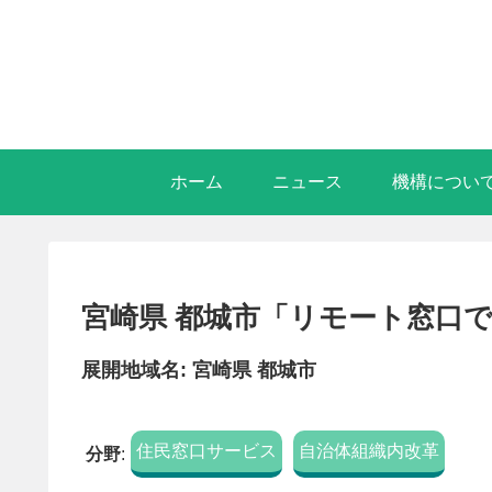
ホーム
ニュース
機構につい
宮崎県 都城市「リモート窓口
展開地域名: 宮崎県 都城市
住民窓口サービス
自治体組織内改革
分野
: