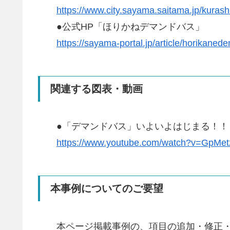
https://www.city.sayama.saitama.jp/kuras
●公式HP「ほりかねデマンドバス」
https://sayama-portal.jp/article/horikane
関連する図表・動画
●「デマンドバス」いよいよはじまる！！（
https://www.youtube.com/watch?v=GpMe
本事例についてのご要望
本ページ掲載事例の、項目の追加・修正