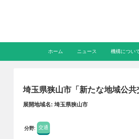
ホーム
ニュース
機構につい
埼玉県狭山市「新たな地域公共
展開地域名: 埼玉県狭山市
交通
分野
: