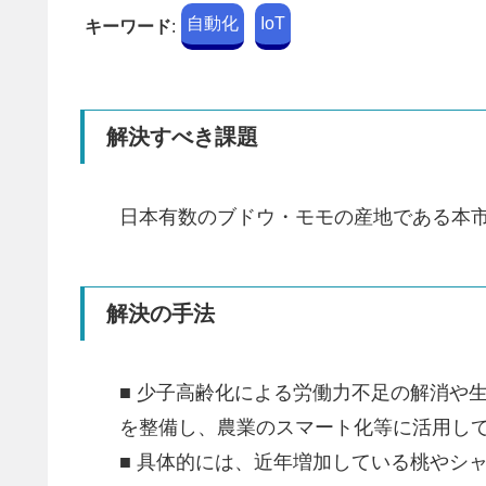
自動化
IoT
キーワード
:
解決すべき課題
日本有数のブドウ・モモの産地である本
解決の手法
■ 少子高齢化による労働力不足の解消や生
を整備し、農業のスマート化等に活用し
■ 具体的には、近年増加している桃やシ