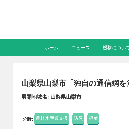
ホーム
ニュース
機構につい
山梨県山梨市「独自の通信網を
展開地域名: 山梨県山梨市
農林水産業支援
防災
福祉
分野
: