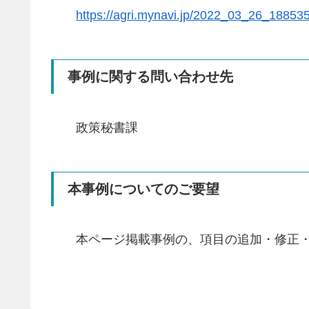
https://agri.mynavi.jp/2022_03_26_188535
事例に関する問い合わせ先
政策秘書課
本事例についてのご要望
本ページ掲載事例の、項目の追加・修正