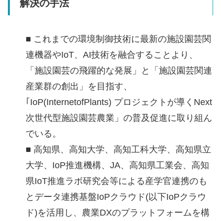
解決の手法
■ これまでの環境制御技術に最新の施設園芸関
連機器やIoT、AI技術を融合することより、
「施設園芸の飛躍的な発展」と「施設園芸関連
産業群の創出」を目指す、
｢IoP(InternetofPlants) プロジェクトが導くNext
次世代型施設園芸農業」の普及促進に取り組ん
でいる。
■ 高知県、高知大学、高知工科大学、高知県立
大学、IoP推進機構、JA、高知県工業会、高知
県IoT推進ラボ研究会等による産学官連携のも
とデータ連携基盤IoPクラウド(以下IoPクラウ
ド)を活用し、農業DXのプラットフォームを構