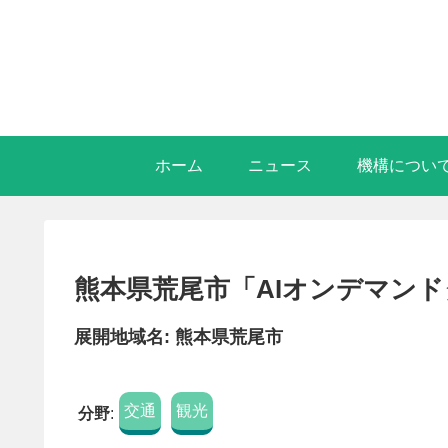
ホーム
ニュース
機構につい
熊本県荒尾市「AIオンデマン
展開地域名: 熊本県荒尾市
交通
観光
分野
: