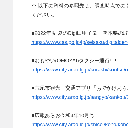
※ 以下の資料の参照先は、調査時点で
ください。
■2022年度 夏のDigi田甲子園 熊本県の
https://www.cas.go.jp/jp/seisaku/digitald
■おもやい(OMOYAI)タクシー運行中!!
https://www.city.arao.lg.jp/kurashi/koutsu
■荒尾市観光・交通アプリ「おでかけあら
https://www.city.arao.lg.jp/sangyo/kankou
■広報あらお令和4年10月号
https://www.city.arao.lg.jp/shisei/koho/koh