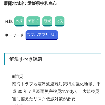
展開地域名: 愛媛県宇和島市
医療
子育て
観光
防災
分野
:
スマホアプリ活用
キーワード
:
解決すべき課題
■防災
南海トラフ地震津波避難対策特別強化地域、平
成 30 年７月豪雨災害被災地であり、大規模災
害に備えたリスク低減対策が必要