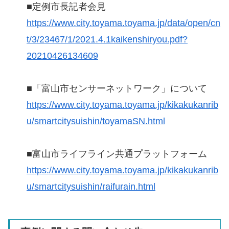
■定例市長記者会見
https://www.city.toyama.toyama.jp/data/open/cn
t/3/23467/1/2021.4.1kaikenshiryou.pdf?
20210426134609
■「富山市センサーネットワーク」について
https://www.city.toyama.toyama.jp/kikakukanrib
u/smartcitysuishin/toyamaSN.html
■富山市ライフライン共通プラットフォーム
https://www.city.toyama.toyama.jp/kikakukanrib
u/smartcitysuishin/raifurain.html