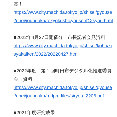
賞！
https://www.city.machida.tokyo.jp/shisei/gyouse
i/unei/jouhouka/tokyokushicyousonDXsyou.html
■2022年4月27日開催分 市長記者会見資料
https://www.city.machida.tokyo.jp/shisei/koho/ki
syakaiken/2022/20220427.html
■2022年度 第１回町田市デジタル化推進委員
会 資料
https://www.city.machida.tokyo.jp/shisei/gyouse
i/unei/jouhouka/mdpm.files/siryou_2206.pdf
■2021年度研究成果