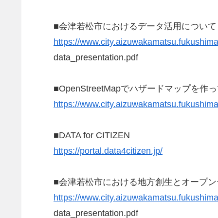
■会津若松市におけるデータ活用について
https://www.city.aizuwakamatsu.fukushim
data_presentation.pdf
■OpenStreetMapでハザードマップを
https://www.city.aizuwakamatsu.fukushima
■DATA for CITIZEN
https://portal.data4citizen.jp/
■会津若松市における地方創生とオープン
https://www.city.aizuwakamatsu.fukushim
data_presentation.pdf