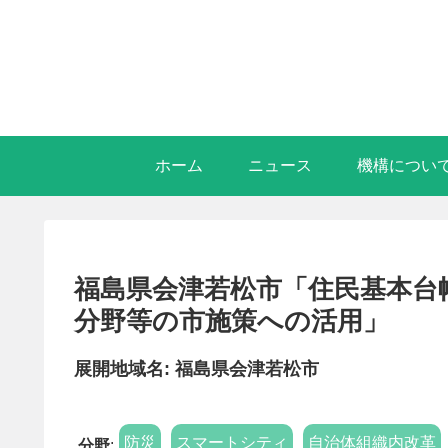
ホーム
ニュース
機構につい
福島県会津若松市「住民基本台
分野等の市施策への活用」
展開地域名: 福島県会津若松市
防災
スマートシティ
自治体組織内改革
分野
: