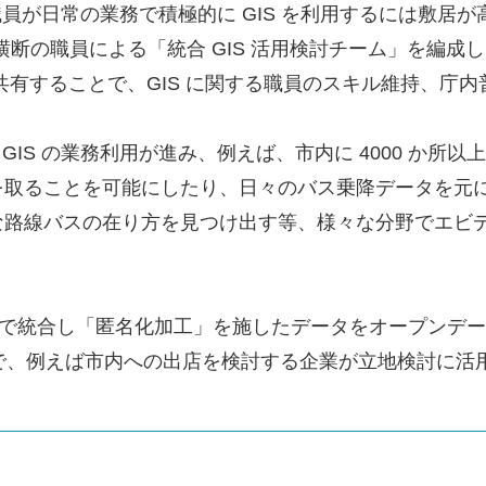
ら職員が日常の業務で積極的に GIS を利用するには敷居
署横断の職員による「統合 GIS 活用検討チーム」を編
を共有することで、GIS に関する職員のスキル維持、庁
IS の業務利用が進み、例えば、市内に 4000 か所以
を取ることを可能にしたり、日々のバス乗降データを元
な路線バスの在り方を見つけ出す等、様々な分野でエビ
ッシュで統合し「匿名化加工」を施したデータをオープン
開することで、例えば市内への出店を検討する企業が立地検討