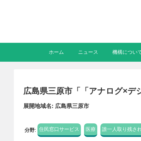
ホーム
ニュース
機構につい
広島県三原市「「アナログ×デ
展開地域名: 広島県三原市
住民窓口サービス
医療
誰一人取り残さ
分野
: