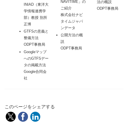
NAVITIME」の
法の概説
INIAD（東洋大
ご紹介
ODPT事務局
学情報連携学
株式会社ナビ
部）教授 別所
タイムジャパ
正博
ンデータ
GTFSの意義と
公開方法の概
整備方法
説
ODPT事務局
ODPT事務局
Googleマップ
へのGTFSデー
タの掲載方法
Google合同会
社
このページをシェアする