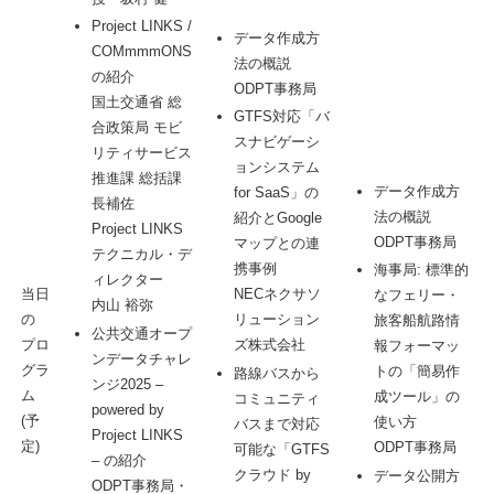
Project LINKS /
データ作成方
COMmmmONS
法の概説
の紹介
ODPT事務局
国土交通省 総
GTFS対応「バ
合政策局 モビ
スナビゲーシ
リティサービス
ョンシステム
推進課 総括課
データ作成方
for SaaS」の
長補佐
法の概説
紹介とGoogle
Project LINKS
ODPT事務局
マップとの連
テクニカル・デ
携事例
海事局: 標準的
ィレクター
当日
NECネクサソ
なフェリー・
内山 裕弥
の
リューション
旅客船航路情
公共交通オープ
プロ
ズ株式会社
報フォーマッ
ンデータチャレ
グラ
トの「簡易作
路線バスから
ンジ2025 –
ム
成ツール」の
コミュニティ
powered by
(予
使い方
バスまで対応
Project LINKS
定)
ODPT事務局
可能な「GTFS
– の紹介
クラウド by
データ公開方
ODPT事務局・