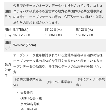
公共交通データのオープンデータ化を検討されている、コミュ
開催
ニティバスや航路等を運営する地方公共団体や公共交通事業者
目的
の皆様に、オープンデータの意義、GTFSデータの作成・公開方
法とその効果を紹介いたします。
開催
8月7日(木)
8月20日(水)
8月27日(水)
日時
16:00-17:00
16:00-17:00
16:00-17:00
開催
Webinar (Zoom)
方式
オープンデータ化を検討されている交通事業者や自治体の皆様
オープンデータ化の具体的な手順を知りたいと考えている方オ
受講
ープンデータの効果や、具体的なデータの活用事例を知りたい
対象
方
者
（公共交通事業者全
（特にフェリー事業
（特にバス事業者）
体）
者）
会長挨拶
ODPT会長・東
京大学名誉教
授 坂村 健