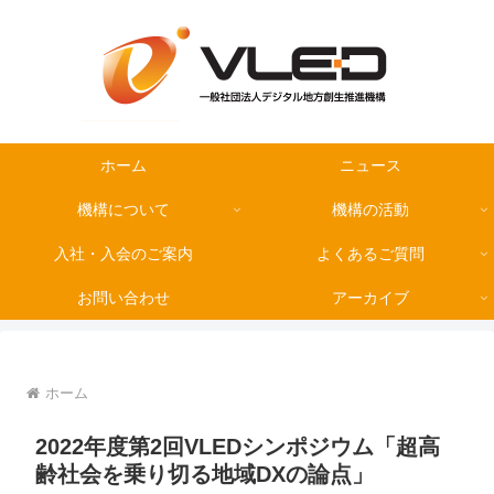
ホーム
ニュース
機構について
機構の活動
入社・入会のご案内
よくあるご質問
お問い合わせ
アーカイブ
ホーム
2022年度第2回VLEDシンポジウム「超高
齢社会を乗り切る地域DXの論点」