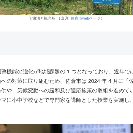
印旛沼と観光船 （出典:
佐倉市webページ
）
整機能の強化が地域課題の 1 つとなっており、近年
の対策に取り組むため、佐倉市は 2024 年 4 月に
供や、気候変動への緩和及び適応施策の取組を進めてい
ーマに小中学校などで専門家を講師とした授業を実施し