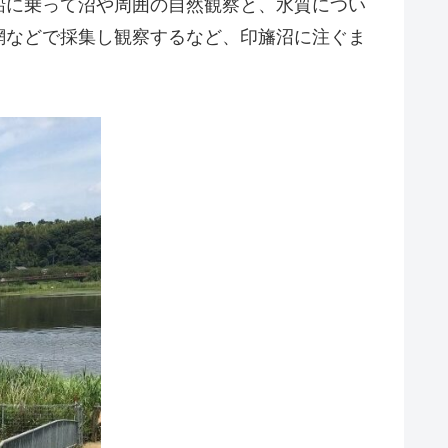
船に乗って沼や周囲の自然観察と、水質につい
網などで採集し観察するなど、印旛沼に注ぐま