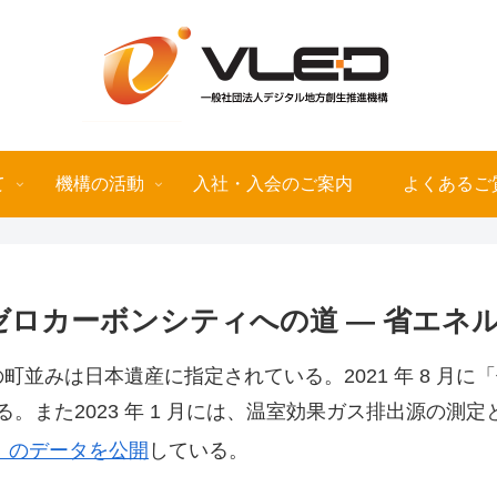
て
機構の活動
入社・入会のご案内
よくあるご
ゼロカーボンシティへの道 — 省エネ
並みは日本遺産に指定されている。2021 年 8 月
。また2023 年 1 月には、温室効果ガス排出源の測
plorer）のデータを公開
している。