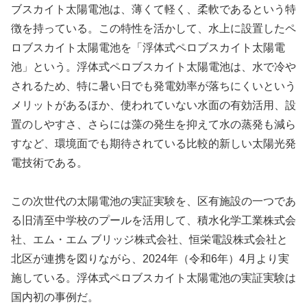
ブスカイト太陽電池は、薄くて軽く、柔軟であるという特
徴を持っている。この特性を活かして、水上に設置したペ
ロブスカイト太陽電池を「浮体式ペロブスカイト太陽電
池」という。浮体式ペロブスカイト太陽電池は、水で冷や
されるため、特に暑い日でも発電効率が落ちにくいという
メリットがあるほか、使われていない水面の有効活用、設
置のしやすさ、さらには藻の発生を抑えて水の蒸発も減ら
すなど、環境面でも期待されている比較的新しい太陽光発
電技術である。
この次世代の太陽電池の実証実験を、区有施設の一つであ
る旧清至中学校のプールを活用して、積水化学工業株式会
社、エム・エム ブリッジ株式会社、恒栄電設株式会社と
北区が連携を図りながら、2024年（令和6年）4月より実
施している。浮体式ペロブスカイト太陽電池の実証実験は
国内初の事例だ。