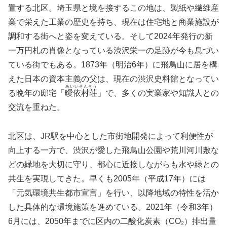
置する北区。埼玉県と境を接するこの地は、製紙や繊維産
業で栄えた工業の歴史を持ち、現在は住宅地と商業施設が
調和する街へと姿を変えている。そして2024年発行の新
一万円札の肖像となっている渋沢栄一の足跡が今も息づい
ている街でもある。1873年（明治6年）に飛鳥山に居を構
えた日本の資本主義の父は、現在の渋沢史料館となってい
あいいそんそう
る晩年の邸宅「
曖依村荘
」で、多くの実業家や知識人との
交流を重ねた。
北区は、JR駅を中心とした市街地開発によって利便性が
向上する一方で、渋沢が愛した飛鳥山公園や荒川河川敷な
どの緑地を大切に守り、都心に近接しながらも水や緑との
共生を実現してきた。早くも2005年（平成17年）には
「元気環境共生都市宣言」を行い、以降地域の特性を活か
した具体的な環境施策を進めている。2021年（令和3年）
6月には、2050年までに区内の二酸化炭素（CO₂）排出量