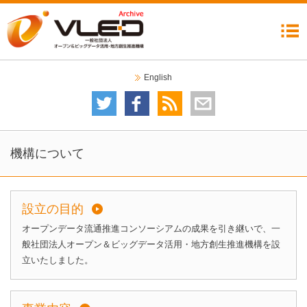
機構について
委員会
イベント
ニュース
成果公開
コラム
リンク集
English
委員会について
技術委員会
テストベッド検討分科会
データガバナンス委員会
自治体分科会
利活用・普及委員会
データ運用検討分科会
2020オープンデータシティ推進委員会
イベントカレンダー
イベント一覧
機構について
設立の目的
オープンデータ流通推進コンソーシアムの成果を引き継いで、一
般社団法人オープン＆ビッグデータ活用・地方創生推進機構を設
立いたしました。